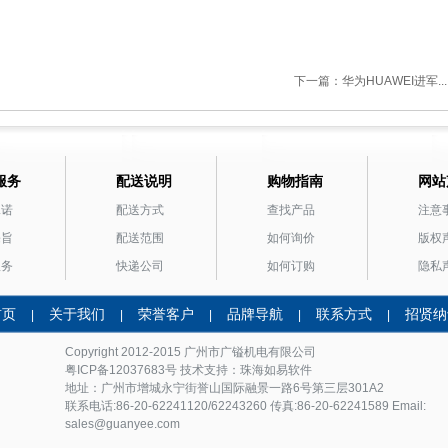
下一篇：华为HUAWEI进军...
服务
配送说明
购物指南
网站
承诺
配送方式
查找产品
注意
宗旨
配送范围
如何询价
版权
服务
快递公司
如何订购
隐私
首页
关于我们
荣誉客户
品牌导航
联系方式
招贤纳
|
|
|
|
|
Copyright 2012-2015 广州市
广镒机电
有限公司
粤ICP备12037683号
技术支持：珠海如易软件
地址：广州市增城永宁街誉山国际融景一路6号第三层301A2
联系电话:86-20-62241120/62243260 传真:86-20-62241589 Email:
sales@guanyee.com