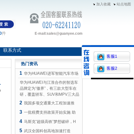
加入收藏
站点地图
0
件
E-mail:sales@guanyee.com
联系方式
客服1
热门资讯
客服2
1
华为HUAWEI进军智能汽车市场
华为HUAWEI与江淮合作的智选车
品牌定为“傲界”，有三款大型车在
9
研，覆盖轿车、SUV和MPV三大品
类，首款车发布时间将提前至2024
2
我国多项交通重大工程加速推
年Q4。
3
一批税费支持政策开始实施 助
4
马斯克“超级高铁”梦想破碎，H
5
武汉全国科创高地加速打造