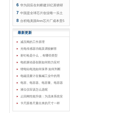
6
华为回应在剑桥建10亿英镑研
7
中国是全球芯片创业唯一乐土
8
台积电美国4nm芯片厂成本贵5
最新更新
减压阀的工作原理
光电传感器功能及调较解答
射钉枪是什么 ，有哪些类型
电机驱动器创新如何助力应对
锂电钻电池如何保养 如何判断
电磁流量计在氯碱工业中的用
电容、电容器、电容量、电容器
的
液位仪应该怎么选呢
止回阀性能升级：为流体系统安
卡尺跟卷尺量出来的尺寸一样