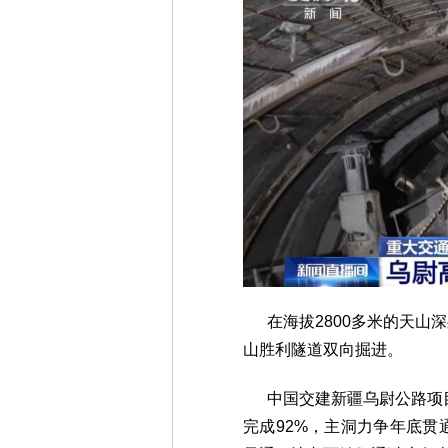
在海拔2800多米的天山
山胜利隧道双向掘进。
中国交建新疆乌尉公路项目
完成92%，主洞力争年底