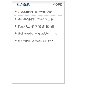
社会百象
MORE
东风本田全球首个纯电智能工
2023年召回乘用车671.30万辆
机器人助力行李“登机” 国内首
涉过度检查、串换药品等！广东
特斯拉因自动驾驶问题召回20