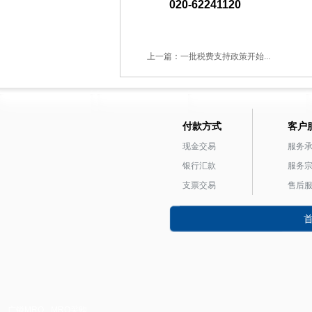
020-62241120
上一篇：一批税费支持政策开始...
付款方式
客户
现金交易
服务
银行汇款
服务
支票交易
售后
广镒MRO
MRO采购