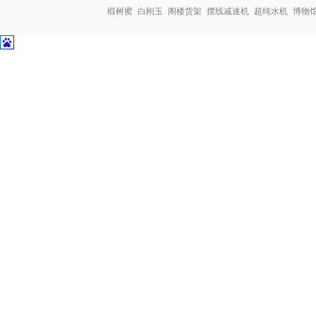
椴树蜜
白刚玉
阁楼货架
摆线减速机
超纯水机
博物