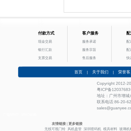
付款方式
客户服务
配
现金交易
服务承诺
配
银行汇款
服务宗旨
配
支票交易
售后服务
快
首页
关于我们
荣誉客
|
|
Copyright 2012-
粤ICP备1203768
地址：广州市增城永
联系电话:86-20-622
sales@guanyee.c
广镒MRO
MRO采购
友情链接
|
更多链接
无线可视门铃
风机盘管
深圳喷码机
模具材料
玻璃机