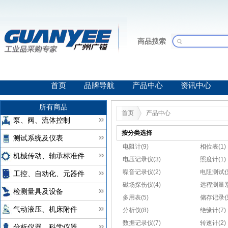
商品搜索
首页
品牌导航
产品中心
资讯中心
所有商品
首页
产品中心
泵、阀、流体控制
按分类选择
测试系统及仪表
电阻计(9)
相位表(1)
机械传动、轴承标准件
电压记录仪(3)
照度计(1)
噪音记录仪(2)
电阻测试仪
工控、自动化、元器件
磁场探伤仪(4)
远程测量系
检测量具及设备
多用表(5)
储存记录仪(
气动液压、机床附件
分析仪(8)
绝缘计(7)
数据记录仪(7)
转速计(2)
分析仪器、科学仪器