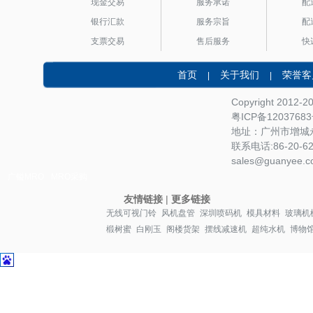
现金交易
服务承诺
配
银行汇款
服务宗旨
配
支票交易
售后服务
快
首页
关于我们
荣誉客
|
|
Copyright 2012-
粤ICP备1203768
地址：广州市增城永
联系电话:86-20-622
sales@guanyee.c
广镒MRO
MRO采购
友情链接
|
更多链接
无线可视门铃
风机盘管
深圳喷码机
模具材料
玻璃机
椴树蜜
白刚玉
阁楼货架
摆线减速机
超纯水机
博物