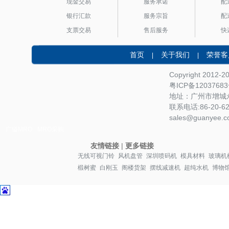
现金交易
服务承诺
配
银行汇款
服务宗旨
配
支票交易
售后服务
快
首页
关于我们
荣誉客
|
|
Copyright 2012-
粤ICP备1203768
地址：广州市增城永
联系电话:86-20-622
sales@guanyee.c
广镒MRO
MRO采购
友情链接
|
更多链接
无线可视门铃
风机盘管
深圳喷码机
模具材料
玻璃机
椴树蜜
白刚玉
阁楼货架
摆线减速机
超纯水机
博物