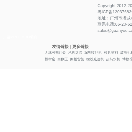
Copyright 2012-
粤ICP备1203768
地址：广州市增城永
联系电话:86-20-622
sales@guanyee.c
广镒MRO
MRO采购
友情链接
|
更多链接
无线可视门铃
风机盘管
深圳喷码机
模具材料
玻璃机
椴树蜜
白刚玉
阁楼货架
摆线减速机
超纯水机
博物