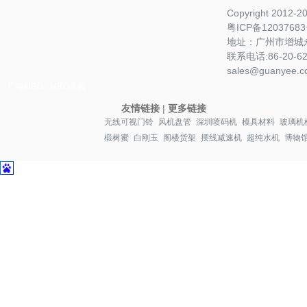
Copyright 2012-
粤ICP备1203768
地址：广州市增城永
联系电话:86-20-622
sales@guanyee.c
广镒MRO
MRO采购
友情链接
|
更多链接
无线可视门铃
风机盘管
深圳喷码机
模具材料
玻璃机
椴树蜜
白刚玉
阁楼货架
摆线减速机
超纯水机
博物