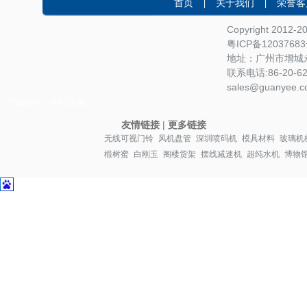
首页
关于我们
荣誉客
|
|
Copyright 2012-
粤ICP备1203768
地址：广州市增城永
联系电话:86-20-622
sales@guanyee.c
广镒MRO
MRO采购
友情链接
|
更多链接
无线可视门铃
风机盘管
深圳喷码机
模具材料
玻璃机
椴树蜜
白刚玉
阁楼货架
摆线减速机
超纯水机
博物