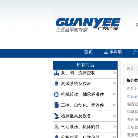
首页
品牌导航
产
所有商品
首页
泵、阀、流体控制
按分类
测试系统及仪表
电阻计(
机械传动、轴承标准件
电压记
噪音记
工控、自动化、元器件
磁场探
检测量具及设备
多用表(
气动液压、机床附件
分析仪(
数据记
分析仪器、科学仪器