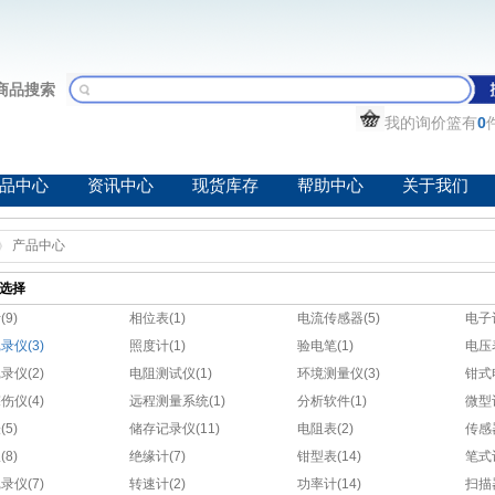
商品搜索
我的询价篮有
0
品中心
资讯中心
现货库存
帮助中心
关于我们
产品中心
选择
9)
相位表(1)
电流传感器(5)
电子计
录仪(3)
照度计(1)
验电笔(1)
电压表
录仪(2)
电阻测试仪(1)
环境测量仪(3)
钳式
伤仪(4)
远程测量系统(1)
分析软件(1)
微型
5)
储存记录仪(11)
电阻表(2)
传感
8)
绝缘计(7)
钳型表(14)
笔式
录仪(7)
转速计(2)
功率计(14)
扫描器