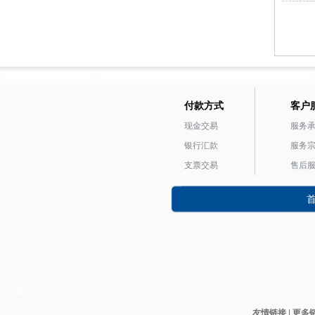
付款方式
客户
现金交易
服务
银行汇款
服务
支票交易
售后
广镒MRO
MRO采购
友情链接
|
更多