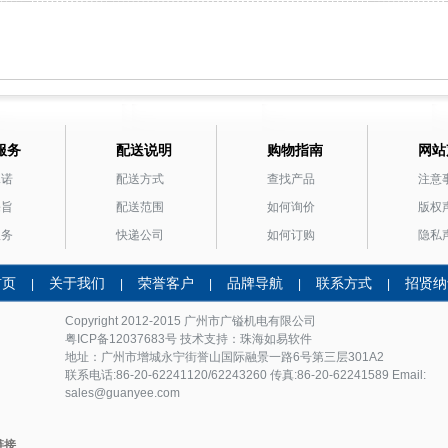
服务
配送说明
购物指南
网站
承诺
配送方式
查找产品
注意
宗旨
配送范围
如何询价
版权
服务
快递公司
如何订购
隐私
首页
关于我们
荣誉客户
品牌导航
联系方式
招贤纳
|
|
|
|
|
Copyright 2012-2015 广州市
广镒机电
有限公司
粤ICP备12037683号
技术支持：珠海如易软件
地址：广州市增城永宁街誉山国际融景一路6号第三层301A2
联系电话:86-20-62241120/62243260 传真:86-20-62241589 Email:
sales@guanyee.com
链接