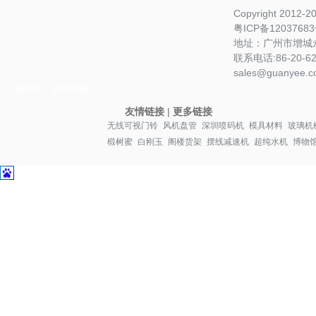
Copyright 2012-
粤ICP备1203768
地址：广州市增城永
联系电话:86-20-622
sales@guanyee.c
广镒MRO
MRO采购
友情链接
|
更多链接
无线可视门铃
风机盘管
深圳喷码机
模具材料
玻璃机
椴树蜜
白刚玉
阁楼货架
摆线减速机
超纯水机
博物