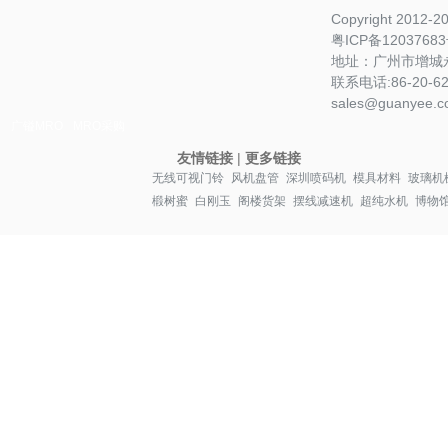
Copyright 2012-
粤ICP备1203768
地址：广州市增城永
联系电话:86-20-622
sales@guanyee.c
广镒MRO
MRO采购
友情链接
|
更多链接
无线可视门铃
风机盘管
深圳喷码机
模具材料
玻璃机
椴树蜜
白刚玉
阁楼货架
摆线减速机
超纯水机
博物