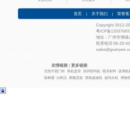
首页
关于我们
荣誉客
|
|
Copyright 2012-
粤ICP备1203768
地址：广州市增城永
联系电话:86-20-622
sales@guanyee.c
广镒MRO
MRO采购
友情链接
|
更多链接
无线可视门铃
风机盘管
深圳喷码机
模具材料
玻璃机
椴树蜜
白刚玉
阁楼货架
摆线减速机
超纯水机
博物