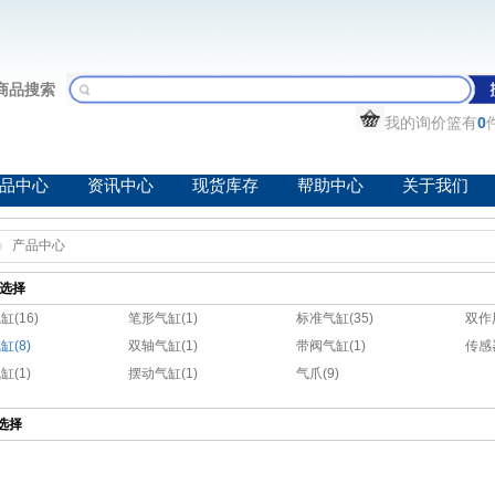
商品搜索
我的询价篮有
0
品中心
资讯中心
现货库存
帮助中心
关于我们
产品中心
选择
(16)
笔形气缸(1)
标准气缸(35)
双作
缸(8)
双轴气缸(1)
带阀气缸(1)
传感
缸(1)
摆动气缸(1)
气爪(9)
选择