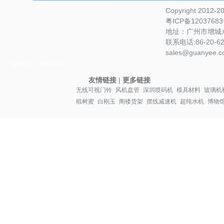
Copyright 2012-
粤ICP备1203768
地址：广州市增城永
联系电话:86-20-622
sales@guanyee.c
广镒MRO
MRO采购
友情链接
|
更多链接
无线可视门铃
风机盘管
深圳喷码机
模具材料
玻璃机
椴树蜜
白刚玉
阁楼货架
摆线减速机
超纯水机
博物