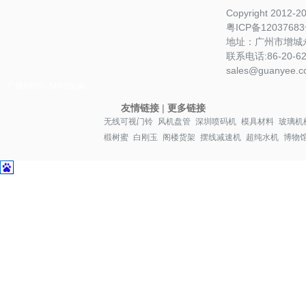
Copyright 2012-
粤ICP备1203768
地址：广州市增城永
联系电话:86-20-622
sales@guanyee.c
广镒MRO
MRO采购
友情链接
|
更多链接
无线可视门铃
风机盘管
深圳喷码机
模具材料
玻璃机
椴树蜜
白刚玉
阁楼货架
摆线减速机
超纯水机
博物