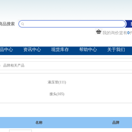
商品搜索
我的询价篮有
0
品中心
资讯中心
现货库存
帮助中心
关于我们
品牌相关产品
液压管(111)
接头(105)
名称
品牌