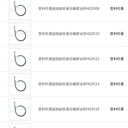
普利司通超细超软液压橡胶油管HQ3508
普利司通
普利司通超细超软液压橡胶油管HQ3510
普利司通
普利司通超细超软液压橡胶油管HQ3512
普利司通
普利司通超细超软液压橡胶油管HQ3514
普利司通
普利司通超细超软液压橡胶油管HQ3516
普利司通