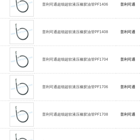
普利司通超细超软液压橡胶油管PF1406
普利司通
普利司通超细超软液压橡胶油管PF1408
普利司通
普利司通超细超软液压橡胶油管PF1704
普利司通
普利司通超细超软液压橡胶油管PF1706
普利司通
普利司通超细超软液压橡胶油管PF1708
普利司通