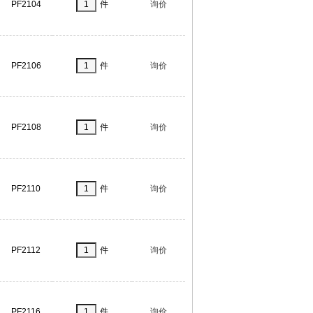
PF2104
件
询价
PF2106
件
询价
PF2108
件
询价
PF2110
件
询价
PF2112
件
询价
PF2116
件
询价