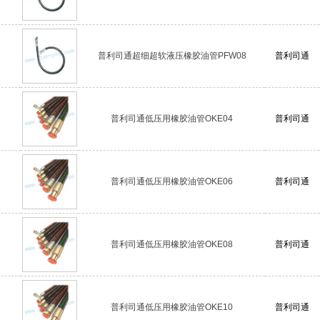
普利司通超细超软液压橡胶油管PFW08
普利司通
普利司通低压用橡胶油管OKE04
普利司通
普利司通低压用橡胶油管OKE06
普利司通
普利司通低压用橡胶油管OKE08
普利司通
普利司通低压用橡胶油管OKE10
普利司通