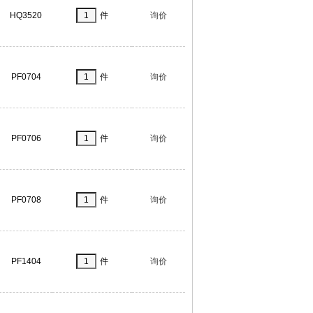
HQ3520
件
询价
PF0704
件
询价
PF0706
件
询价
PF0708
件
询价
PF1404
件
询价