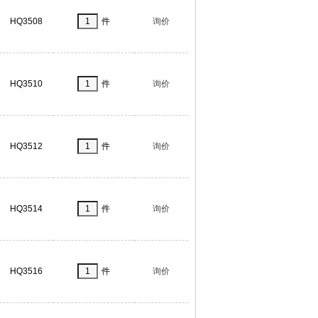
HQ3508
件
询价
HQ3510
件
询价
HQ3512
件
询价
HQ3514
件
询价
HQ3516
件
询价