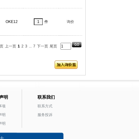
OKE12
件
询价
页
上一页
1
2
3
...
7
下一页
尾页
声明
联系我们
事项
联系方式
声明
服务投诉
声明
士