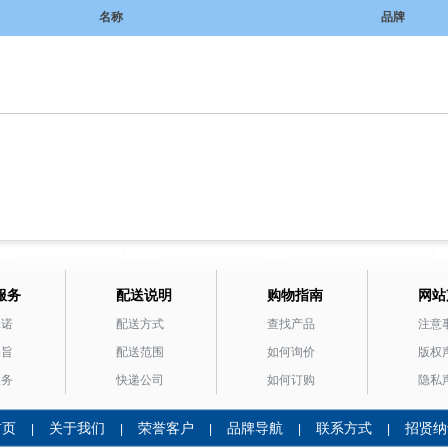
名称
品牌
服务
配送说明
购物指南
网站
承诺
配送方式
查找产品
注意
宗旨
配送范围
如何询价
版权
服务
快递公司
如何订购
隐私
首页
关于我们
荣誉客户
品牌导航
联系方式
招贤纳
|
|
|
|
|