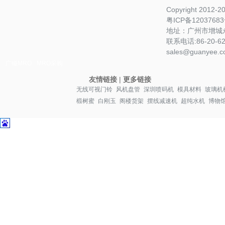
Copyright 2012-
粤ICP备1203768
地址：广州市增城永
联系电话:86-20-622
sales@guanyee.c
广镒MRO
MRO采购
友情链接
|
更多链接
无线可视门铃
风机盘管
深圳喷码机
模具材料
玻璃机
椴树蜜
白刚玉
阁楼货架
摆线减速机
超纯水机
博物