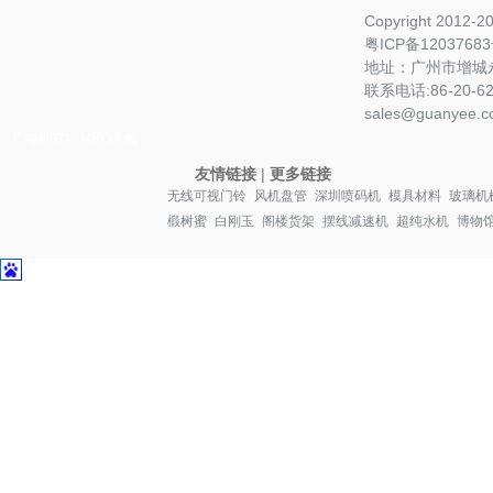
Copyright 2012-
粤ICP备1203768
地址：广州市增城永
联系电话:86-20-622
sales@guanyee.c
广镒MRO
MRO采购
友情链接
|
更多链接
无线可视门铃
风机盘管
深圳喷码机
模具材料
玻璃机
椴树蜜
白刚玉
阁楼货架
摆线减速机
超纯水机
博物