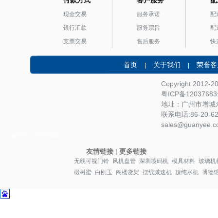
现金交易
服务承诺
配
银行汇款
服务宗旨
配
支票交易
售后服务
快
首页
关于我们
荣誉客
|
|
Copyright 2012-
粤ICP备1203768
地址：广州市增城永
联系电话:86-20-622
sales@guanyee.c
广镒MRO
MRO采购
友情链接
|
更多链接
无线可视门铃
风机盘管
深圳喷码机
模具材料
玻璃机
椴树蜜
白刚玉
阁楼货架
摆线减速机
超纯水机
博物