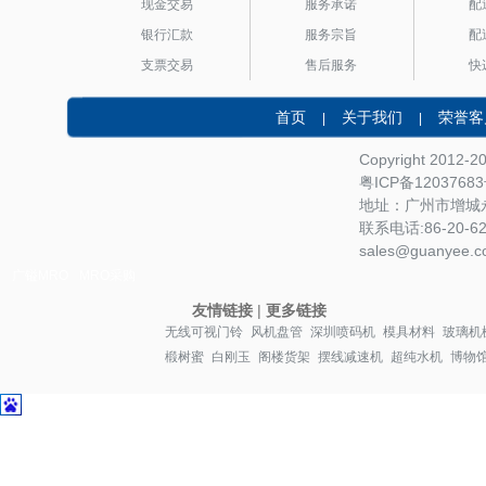
现金交易
服务承诺
配
银行汇款
服务宗旨
配
支票交易
售后服务
快
首页
关于我们
荣誉客
|
|
Copyright 2012-
粤ICP备1203768
地址：广州市增城永
联系电话:86-20-622
sales@guanyee.c
广镒MRO
MRO采购
友情链接
|
更多链接
无线可视门铃
风机盘管
深圳喷码机
模具材料
玻璃机
椴树蜜
白刚玉
阁楼货架
摆线减速机
超纯水机
博物