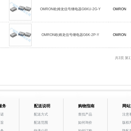
OMRON欧姆龙信号继电器G6KU-2G-Y
OMRON
OMRON欧姆龙信号继电器G6K-2P-Y
OMRON
共3页
第1
服务
配送说明
购物指南
网站
承诺
配送方式
查找产品
注意
宗旨
配送范围
如何询价
版权
服务
快递公司
如何订购
隐私