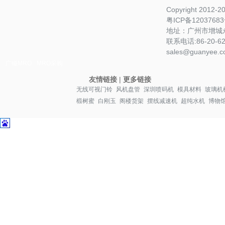
Copyright 2012-
粤ICP备1203768
地址：广州市增城永
联系电话:86-20-622
sales@guanyee.c
广镒MRO
MRO采购
友情链接
|
更多链接
无线可视门铃
风机盘管
深圳喷码机
模具材料
玻璃机
椴树蜜
白刚玉
阁楼货架
摆线减速机
超纯水机
博物