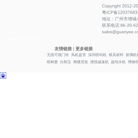
Copyright 2012-
粤ICP备1203768
地址：广州市增城永
联系电话:86-20-622
sales@guanyee.c
广镒MRO
MRO采购
友情链接
|
更多链接
无线可视门铃
风机盘管
深圳喷码机
模具材料
玻璃机
椴树蜜
白刚玉
阁楼货架
摆线减速机
超纯水机
博物