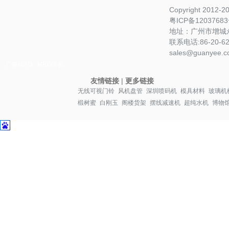
Copyright 2012-
粤ICP备1203768
地址：广州市增城永
联系电话:86-20-622
sales@guanyee.c
广镒MRO
MRO采购
友情链接
|
更多链接
无线可视门铃
风机盘管
深圳喷码机
模具材料
玻璃机
椴树蜜
白刚玉
阁楼货架
摆线减速机
超纯水机
博物