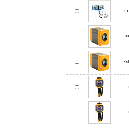
C
Fl
Fl
F
F