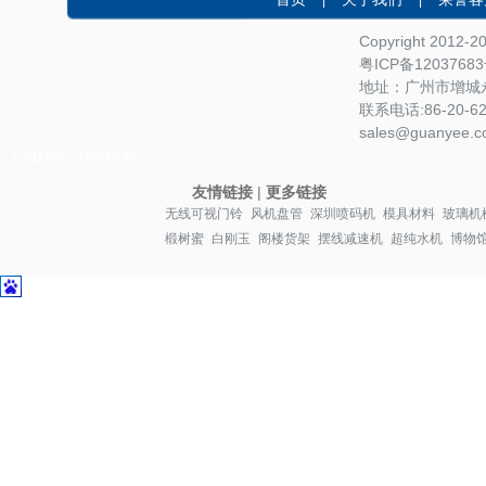
Copyright 2012-
粤ICP备1203768
地址：广州市增城永
联系电话:86-20-622
sales@guanyee.c
广镒MRO
MRO采购
友情链接
|
更多链接
无线可视门铃
风机盘管
深圳喷码机
模具材料
玻璃机
椴树蜜
白刚玉
阁楼货架
摆线减速机
超纯水机
博物