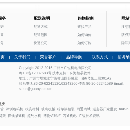
服务
配送说明
购物指南
网站
承诺
配送方式
查找产品
注意
宗旨
配送范围
如何询价
版权
服务
快递公司
如何订购
隐私
首页
关于我们
荣誉客户
品牌导航
联系方式
招贤纳
|
|
|
|
|
Copyright 2012-2015 广州市
广镒机电
有限公司
粤ICP备12037683号
技术支持：珠海如易软件
地址：广州市增城永宁街誉山国际融景一路6号第三层301A2
联系电话:86-20-62241120/62243260 传真:86-20-62241589 Email:
sales@guanyee.com
链接
盘管
深圳喷码机
模具材料
玻璃机械
哈尔滨包装
丙通商城
逆变器厂家批发
hakko
货架
摆线减速机
超纯水机
博物馆展柜
丙通机电
广镒技术资讯