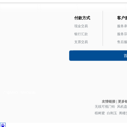
付款方式
客户
现金交易
服务
银行汇款
服务
支票交易
售后
广镒MRO
MRO采购
友情链接
|
更多
无线可视门铃
风机
椴树蜜
白刚玉
阁楼