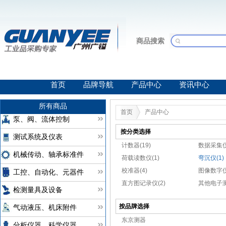
商品搜索
首页
品牌导航
产品中心
资讯中心
所有商品
首页
产品中心
泵、阀、流体控制
按分类选择
测试系统及仪表
计数器(19)
数据采集仪
机械传动、轴承标准件
荷载读数仪(1)
弯沉仪(1)
校准器(4)
图像数字仪
工控、自动化、元器件
直方图记录仪(2)
其他电子测
检测量具及设备
按品牌选择
气动液压、机床附件
东京测器
分析仪器、科学仪器