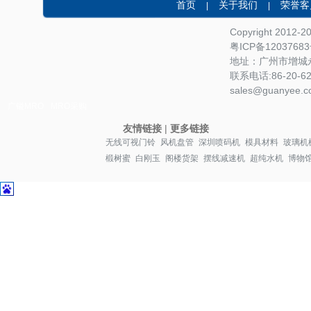
首页
关于我们
荣誉客
|
|
Copyright 2012-
粤ICP备1203768
地址：广州市增城永
联系电话:86-20-622
sales@guanyee.c
广镒MRO
MRO采购
友情链接
|
更多链接
无线可视门铃
风机盘管
深圳喷码机
模具材料
玻璃机
椴树蜜
白刚玉
阁楼货架
摆线减速机
超纯水机
博物