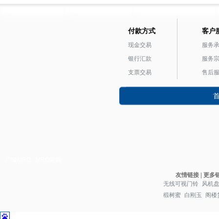
付款方式
客户
现金交易
服务
银行汇款
服务
支票交易
售后
广镒MRO
MRO采购
友情链接
|
更多
无线可视门铃
风机
椴树蜜
白刚玉
阁楼