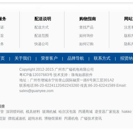
服务
配送说明
购物指南
网站
承诺
配送方式
查找产品
注意
宗旨
配送范围
如何询价
版权
服务
快递公司
如何订购
隐私
首页
关于我们
荣誉客户
品牌导航
联系方式
招贤纳
|
|
|
|
|
Copyright 2012-2015 广州市
广镒机电
有限公司
粤ICP备12037683号
技术支持：珠海如易软件
地址：广州市增城永宁街誉山国际融景一路6号第三层301A2
联系电话:86-20-62241120/62243260 传真:86-20-62241589 Email:
sales@guanyee.com
链接
盘管
深圳喷码机
模具材料
玻璃机械
哈尔滨包装
丙通商城
逆变器厂家批发
hakko
货架
摆线减速机
超纯水机
博物馆展柜
丙通机电
广镒技术资讯