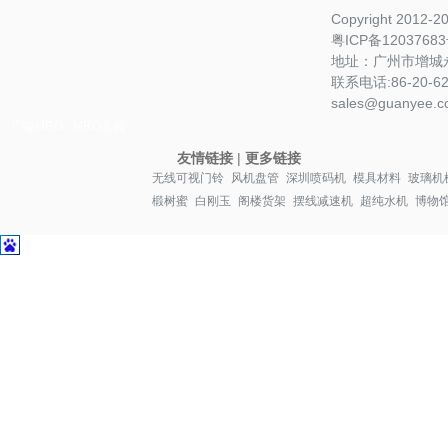
Copyright 2012-
粤ICP备1203768
地址：广州市增城永
联系电话:86-20-622
sales@guanyee.c
广镒MRO
MRO采购
友情链接
|
更多链接
无线可视门铃
风机盘管
深圳喷码机
模具材料
玻璃机
椴树蜜
白刚玉
阁楼货架
摆线减速机
超纯水机
博物