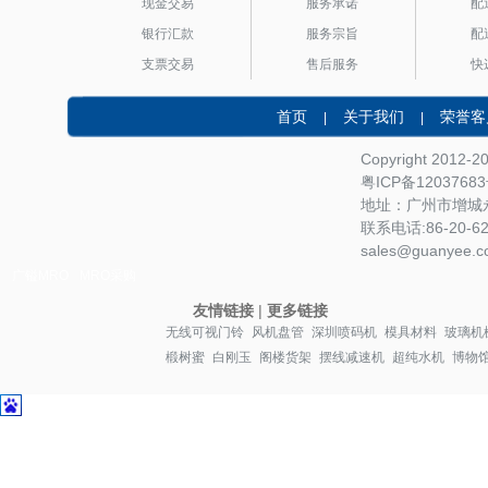
现金交易
服务承诺
配
银行汇款
服务宗旨
配
支票交易
售后服务
快
首页
关于我们
荣誉客
|
|
Copyright 2012-
粤ICP备1203768
地址：广州市增城永
联系电话:86-20-622
sales@guanyee.c
广镒MRO
MRO采购
友情链接
|
更多链接
无线可视门铃
风机盘管
深圳喷码机
模具材料
玻璃机
椴树蜜
白刚玉
阁楼货架
摆线减速机
超纯水机
博物