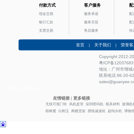
付款方式
客户服务
配
现金交易
服务承诺
配
银行汇款
服务宗旨
配
支票交易
售后服务
快
首页
关于我们
荣誉客
|
|
Copyright 2012-
粤ICP备1203768
地址：广州市增城永
联系电话:86-20-622
sales@guanyee.c
广镒MRO
MRO采购
友情链接
|
更多链接
无线可视门铃
风机盘管
深圳喷码机
模具材料
玻璃机
椴树蜜
白刚玉
阁楼货架
摆线减速机
超纯水机
博物