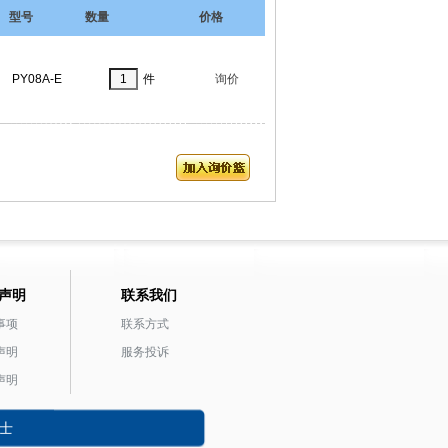
型号
数量
价格
PY08A-E
件
询价
声明
联系我们
事项
联系方式
声明
服务投诉
声明
士