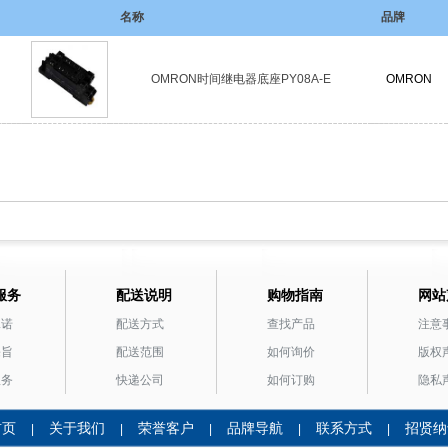
名称
品牌
OMRON时间继电器底座PY08A-E
OMRON
服务
配送说明
购物指南
网站
承诺
配送方式
查找产品
注意
宗旨
配送范围
如何询价
版权
服务
快递公司
如何订购
隐私
首页
关于我们
荣誉客户
品牌导航
联系方式
招贤纳
|
|
|
|
|