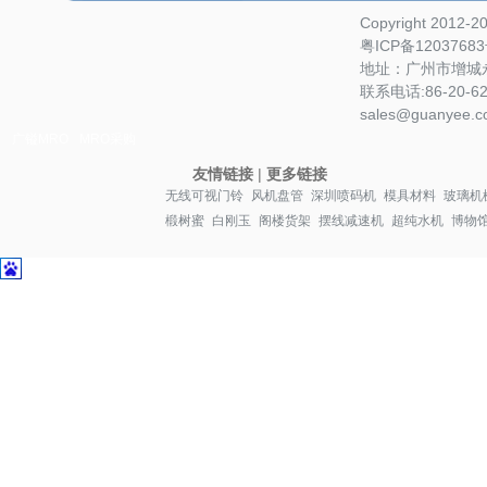
Copyright 2012-
粤ICP备1203768
地址：广州市增城永
联系电话:86-20-622
sales@guanyee.c
广镒MRO
MRO采购
友情链接
|
更多链接
无线可视门铃
风机盘管
深圳喷码机
模具材料
玻璃机
椴树蜜
白刚玉
阁楼货架
摆线减速机
超纯水机
博物