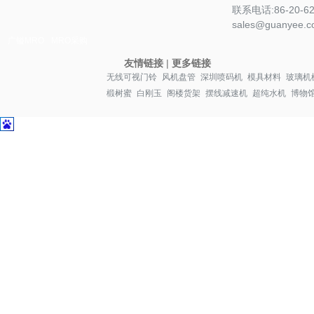
联系电话:86-20-622
sales@guanyee.c
广镒MRO
MRO采购
友情链接
|
更多链接
无线可视门铃
风机盘管
深圳喷码机
模具材料
玻璃机
椴树蜜
白刚玉
阁楼货架
摆线减速机
超纯水机
博物